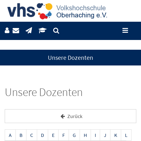
Unsere Dozenten
Unsere Dozenten
Zurück
A
B
C
D
E
F
G
H
I
J
K
L