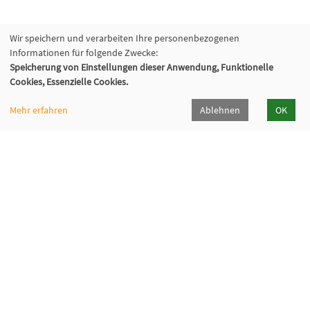
Wir speichern und verarbeiten Ihre personenbezogenen
Informationen für folgende Zwecke:
Speicherung von Einstellungen dieser Anwendung, Funktionelle
Cookies, Essenzielle Cookies.
Mehr erfahren
Ablehnen
OK
Volkshochschule Oberhaching e. V.
Raiffeisenallee 6
82041 Oberhaching
089/15 92 38 37 0