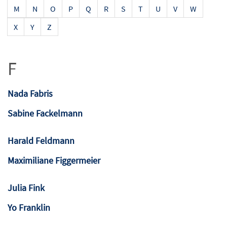
M
N
O
P
Q
R
S
T
U
V
W
X
Y
Z
F
Nada Fabris
Sabine Fackelmann
Harald Feldmann
Maximiliane Figgermeier
Julia Fink
Yo Franklin