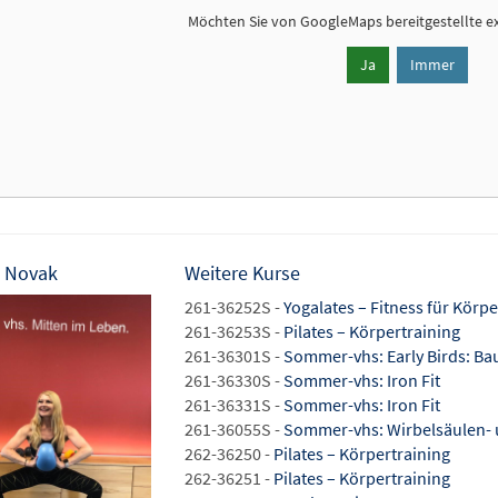
Möchten Sie von
GoogleMaps
bereitgestellte e
Ja
Immer
 Novak
Weitere Kurse
261-36252S -
Yogalates – Fitness für Körpe
261-36253S -
Pilates – Körpertraining
261-36301S -
Sommer-vhs: Early Birds: Ba
261-36330S -
Sommer-vhs: Iron Fit
261-36331S -
Sommer-vhs: Iron Fit
261-36055S -
Sommer-vhs: Wirbelsäulen-
262-36250 -
Pilates – Körpertraining
262-36251 -
Pilates – Körpertraining