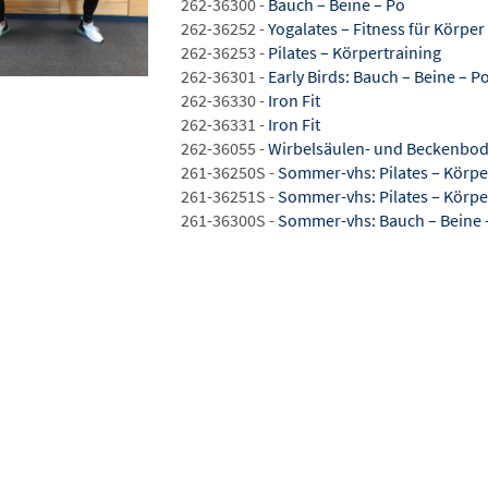
262-36300 -
Bauch – Beine – Po
262-36252 -
Yogalates – Fitness für Körper
262-36253 -
Pilates – Körpertraining
262-36301 -
Early Birds: Bauch – Beine – P
262-36330 -
Iron Fit
262-36331 -
Iron Fit
262-36055 -
Wirbelsäulen- und Beckenbod
261-36250S -
Sommer-vhs: Pilates – Körpe
261-36251S -
Sommer-vhs: Pilates – Körpe
261-36300S -
Sommer-vhs: Bauch – Beine 