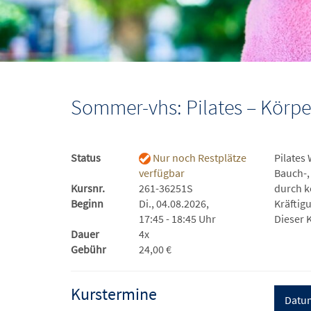
Sommer-vhs: Pilates – Körpe
Status
Nur noch Restplätze
Pilates
verfügbar
Bauch-,
Kursnr.
261-36251S
durch k
Beginn
Di., 04.08.2026,
Kräftig
17:45 - 18:45 Uhr
Dieser K
Dauer
4x
Gebühr
24,00 €
Kurstermine
Datu