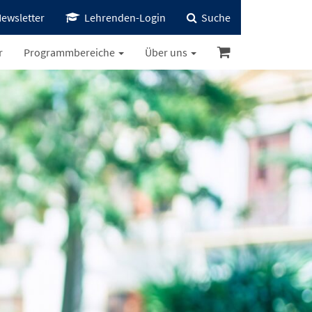
ewsletter
Lehrenden-Login
Suche
r
Programmbereiche
Über uns