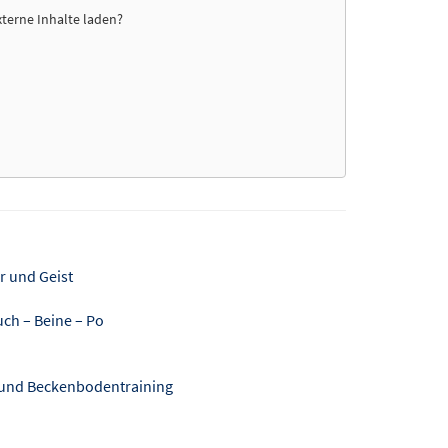
xterne Inhalte laden?
r und Geist
uch – Beine – Po
 und Beckenbodentraining