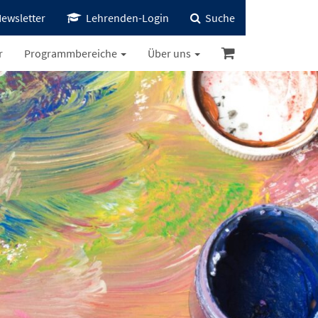
ewsletter
Lehrenden-Login
Suche
r
Programmbereiche
Über uns