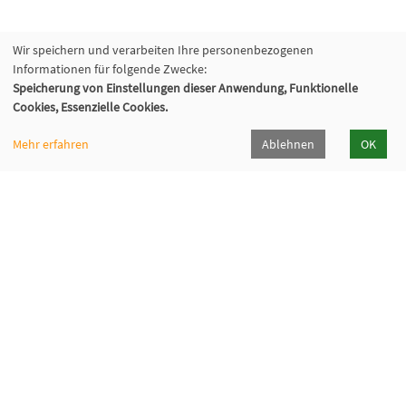
Wir speichern und verarbeiten Ihre personenbezogenen
Informationen für folgende Zwecke:
Speicherung von Einstellungen dieser Anwendung, Funktionelle
Cookies, Essenzielle Cookies.
Mehr erfahren
Ablehnen
OK
Volkshochschule Oberhaching e. V.
Raiffeisenallee 6
82041 Oberhaching
089/15 92 38 37 0