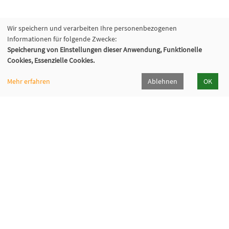
Wir speichern und verarbeiten Ihre personenbezogenen
Informationen für folgende Zwecke:
Speicherung von Einstellungen dieser Anwendung, Funktionelle
Cookies, Essenzielle Cookies.
Mehr erfahren
Ablehnen
OK
Volkshochschule Oberhaching e. V.
Raiffeisenallee 6
82041 Oberhaching
089/15 92 38 37 0