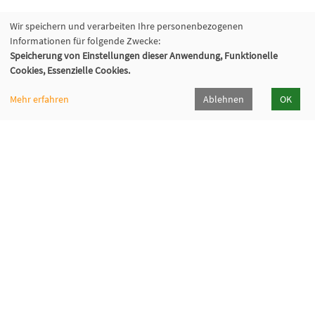
Wir speichern und verarbeiten Ihre personenbezogenen
Informationen für folgende Zwecke:
Speicherung von Einstellungen dieser Anwendung, Funktionelle
Cookies, Essenzielle Cookies.
Volkshochschule Oberhaching e. V.
Raiffeisenallee 6
Mehr erfahren
Ablehnen
OK
82041 Oberhaching
089/15 92 38 37 0
Hörpfad Oberhaching
Programmheft
Öffnungszeiten
Newsletter
Widerrufsformular
Cookie Einstellungen