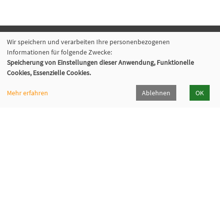
Wir speichern und verarbeiten Ihre personenbezogenen
Volkshochschule Oberhaching e. V.
Informationen für folgende Zwecke:
Raiffeisenallee 6
Speicherung von Einstellungen dieser Anwendung, Funktionelle
Cookies, Essenzielle Cookies.
82041 Oberhaching
089/15 92 38 37 0
Mehr erfahren
Ablehnen
OK
Hörpfad Oberhaching
Programmheft
Öffnungszeiten
Newsletter
Widerrufsformular
Cookie Einstellungen