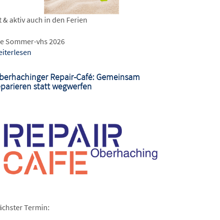
t & aktiv auch in den Ferien
ie Sommer-vhs 2026
eiterlesen
berhachinger Repair-Café: Gemeinsam
eparieren statt wegwerfen
ächster Termin: