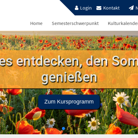
Login
Kontakt
N
Home
Semesterschwerpunkt
Kulturkalende
es entdecken, den So
genießen
Zum Kursprogramm