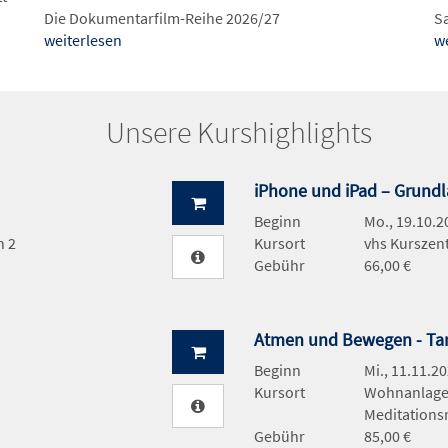
Die Dokumentarfilm-Reihe 2026/27
Sa
weiterlesen
w
Unsere Kurshighlights
iPhone und iPad – Grund
Beginn
Mo., 19.10.2
h 2
Kursort
vhs Kurszen
Gebühr
66,00 €
n
Atmen und Bewegen - Tanz
Beginn
Mi., 11.11.20
Kursort
Wohnanlage,
Meditation
Gebühr
85,00 €