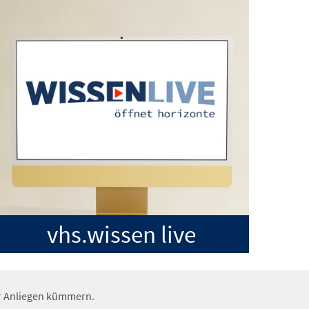
vhs.wissen live
hr Anliegen kümmern.