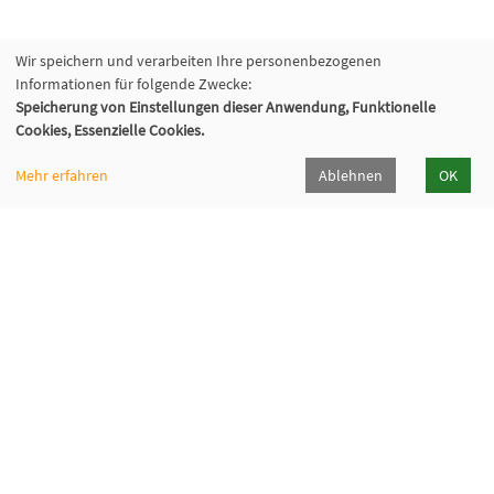
Wir speichern und verarbeiten Ihre personenbezogenen
Informationen für folgende Zwecke:
Speicherung von Einstellungen dieser Anwendung, Funktionelle
Cookies, Essenzielle Cookies.
Mehr erfahren
Ablehnen
OK
Volkshochschule Oberhaching e. V.
Raiffeisenallee 6
82041 Oberhaching
089/15 92 38 37 0