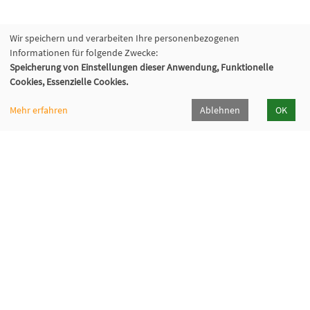
Wir speichern und verarbeiten Ihre personenbezogenen
Informationen für folgende Zwecke:
Speicherung von Einstellungen dieser Anwendung, Funktionelle
Cookies, Essenzielle Cookies.
Mehr erfahren
Ablehnen
OK
Volkshochschule Oberhaching e. V.
Raiffeisenallee 6
82041 Oberhaching
089/15 92 38 37 0