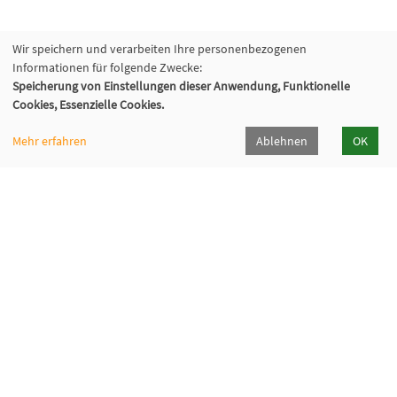
Wir speichern und verarbeiten Ihre personenbezogenen
Informationen für folgende Zwecke:
Speicherung von Einstellungen dieser Anwendung, Funktionelle
Cookies, Essenzielle Cookies.
Mehr erfahren
Ablehnen
OK
Volkshochschule Oberhaching e. V.
Raiffeisenallee 6
82041 Oberhaching
089/15 92 38 37 0