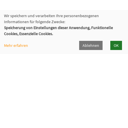
Wir speichern und verarbeiten Ihre personenbezogenen
Informationen für folgende Zwecke:
Speicherung von Einstellungen dieser Anwendung, Funktionelle
Cookies, Essenzielle Cookies.
Mehr erfahren
Ablehnen
OK
Volkshochschule Oberhaching e. V.
Raiffeisenallee 6
82041 Oberhaching
089/15 92 38 37 0