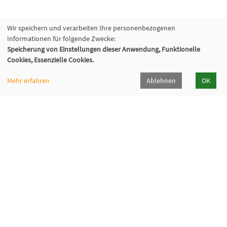
Wir speichern und verarbeiten Ihre personenbezogenen
Informationen für folgende Zwecke:
Speicherung von Einstellungen dieser Anwendung, Funktionelle
Cookies, Essenzielle Cookies.
Mehr erfahren
Ablehnen
OK
Volkshochschule Oberhaching e. V.
Raiffeisenallee 6
82041 Oberhaching
089/15 92 38 37 0