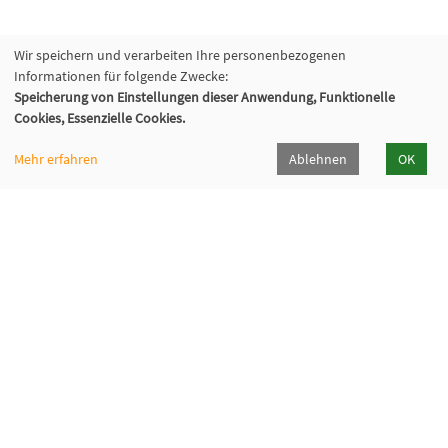
Wir speichern und verarbeiten Ihre personenbezogenen
Informationen für folgende Zwecke:
Speicherung von Einstellungen dieser Anwendung, Funktionelle
Cookies, Essenzielle Cookies.
Mehr erfahren
Ablehnen
OK
Volkshochschule Oberhaching e. V.
Raiffeisenallee 6
82041 Oberhaching
089/15 92 38 37 0