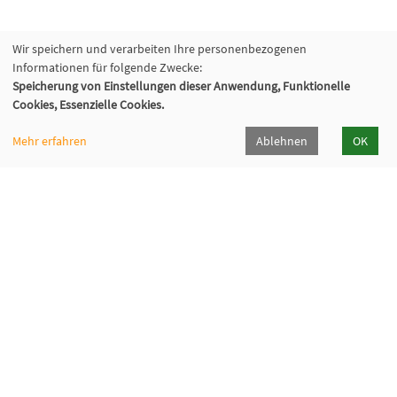
Wir speichern und verarbeiten Ihre personenbezogenen
Informationen für folgende Zwecke:
Speicherung von Einstellungen dieser Anwendung, Funktionelle
Cookies, Essenzielle Cookies.
Mehr erfahren
Ablehnen
OK
Volkshochschule Oberhaching e. V.
Raiffeisenallee 6
82041 Oberhaching
089/15 92 38 37 0