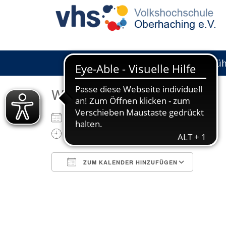
Füh
WANN
10. Mai 2026
14:00 - 16:00
ZUM KALENDER HINZUFÜGEN
ICS herunterladen
Googl