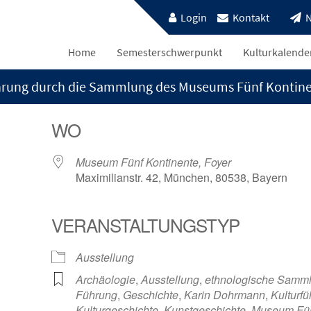
Login
Kontakt
N
Home
Semesterschwerpunkt
Kulturkalende
rung durch die Sammlung des Museums Fünf Kontin
WO
Museum Fünf Kontinente, Foyer
Maximilianstr. 42, München, 80538, Bayern
VERANSTALTUNGSTYP
e Kalender
iCalendar
Ausstellung
Archäologie
,
Ausstellung
,
ethnologische Samm
Führung
,
Geschichte
,
Karin Dohrmann
,
Kulturf
Kulturgeschichte
,
Kunstgeschichte
,
Museum Fü