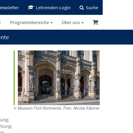
ewsletter
Lehrenden-Login
Suche
r
Programmbereiche
Über uns
ente
Office 365
Outlook Live
© Museum Fünf Kontinente, Foto: Nicolai Kästner
lung
,
ührung
,
nf