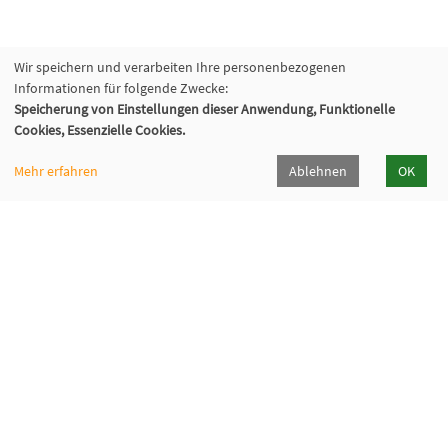
Wir speichern und verarbeiten Ihre personenbezogenen
Informationen für folgende Zwecke:
Speicherung von Einstellungen dieser Anwendung, Funktionelle
Cookies, Essenzielle Cookies.
Mehr erfahren
Ablehnen
OK
Volkshochschule Oberhaching e. V.
Raiffeisenallee 6
82041 Oberhaching
089/15 92 38 37 0