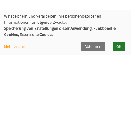
Wir speichern und verarbeiten Ihre personenbezogenen
Informationen für folgende Zwecke:
Speicherung von Einstellungen dieser Anwendung, Funktionelle
Cookies, Essenzielle Cookies.
Mehr erfahren
Ablehnen
OK
Volkshochschule Oberhaching e. V.
Raiffeisenallee 6
82041 Oberhaching
089/15 92 38 37 0