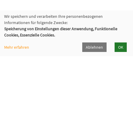
Wir speichern und verarbeiten Ihre personenbezogenen
Informationen für folgende Zwecke:
Speicherung von Einstellungen dieser Anwendung, Funktionelle
Cookies, Essenzielle Cookies.
Mehr erfahren
Ablehnen
OK
Volkshochschule Oberhaching e. V.
Raiffeisenallee 6
82041 Oberhaching
089/15 92 38 37 0