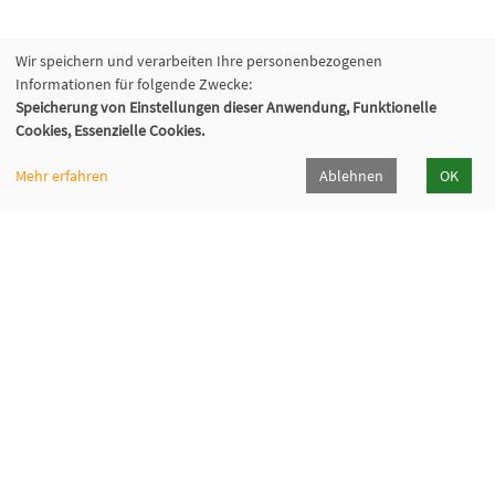
Wir speichern und verarbeiten Ihre personenbezogenen
Informationen für folgende Zwecke:
Speicherung von Einstellungen dieser Anwendung, Funktionelle
Cookies, Essenzielle Cookies.
Mehr erfahren
Ablehnen
OK
Volkshochschule Oberhaching e. V.
Raiffeisenallee 6
82041 Oberhaching
089/15 92 38 37 0