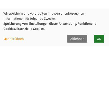
Wir speichern und verarbeiten Ihre personenbezogenen
Informationen für folgende Zwecke:
Speicherung von Einstellungen dieser Anwendung, Funktionelle
Cookies, Essenzielle Cookies.
Mehr erfahren
Ablehnen
OK
Volkshochschule Oberhaching e. V.
Raiffeisenallee 6
82041 Oberhaching
089/15 92 38 37 0