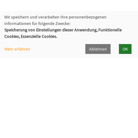
Wir speichern und verarbeiten Ihre personenbezogenen
Informationen für folgende Zwecke:
Speicherung von Einstellungen dieser Anwendung, Funktionelle
Cookies, Essenzielle Cookies.
Mehr erfahren
Ablehnen
OK
Volkshochschule Oberhaching e. V.
Raiffeisenallee 6
82041 Oberhaching
089/15 92 38 37 0