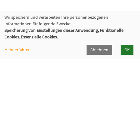
Wir speichern und verarbeiten Ihre personenbezogenen
Informationen für folgende Zwecke:
Speicherung von Einstellungen dieser Anwendung, Funktionelle
Cookies, Essenzielle Cookies.
Mehr erfahren
Ablehnen
OK
Volkshochschule Oberhaching e. V.
Raiffeisenallee 6
82041 Oberhaching
089/15 92 38 37 0