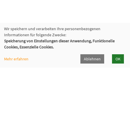
Wir speichern und verarbeiten Ihre personenbezogenen
Informationen für folgende Zwecke:
Speicherung von Einstellungen dieser Anwendung, Funktionelle
Volkshochschule Oberhaching e. V.
Cookies, Essenzielle Cookies.
Raiffeisenallee 6
Mehr erfahren
Ablehnen
OK
82041 Oberhaching
089/15 92 38 37 0
Hörpfad Oberhaching
Programmheft
Öffnungszeiten
Newsletter