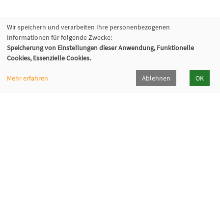
Wir speichern und verarbeiten Ihre personenbezogenen
Informationen für folgende Zwecke:
Speicherung von Einstellungen dieser Anwendung, Funktionelle
Cookies, Essenzielle Cookies.
Mehr erfahren
Ablehnen
OK
Volkshochschule Oberhaching e. V.
Raiffeisenallee 6
82041 Oberhaching
089/15 92 38 37 0