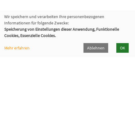
Wir speichern und verarbeiten Ihre personenbezogenen
Informationen für folgende Zwecke:
Speicherung von Einstellungen dieser Anwendung, Funktionelle
Cookies, Essenzielle Cookies.
Mehr erfahren
Ablehnen
OK
Volkshochschule Oberhaching e. V.
Raiffeisenallee 6
82041 Oberhaching
089/15 92 38 37 0