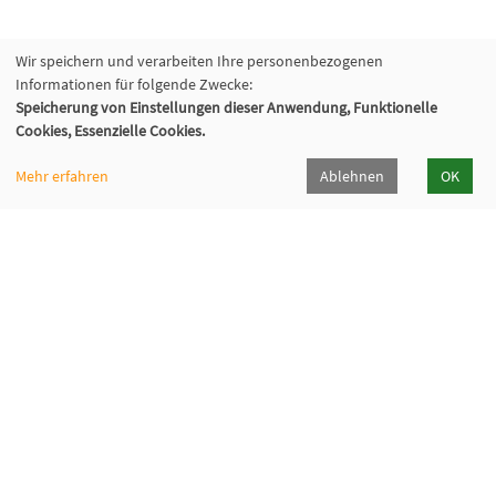
Wir speichern und verarbeiten Ihre personenbezogenen
Informationen für folgende Zwecke:
Speicherung von Einstellungen dieser Anwendung, Funktionelle
Cookies, Essenzielle Cookies.
Mehr erfahren
Ablehnen
OK
Volkshochschule Oberhaching e. V.
Raiffeisenallee 6
82041 Oberhaching
089/15 92 38 37 0