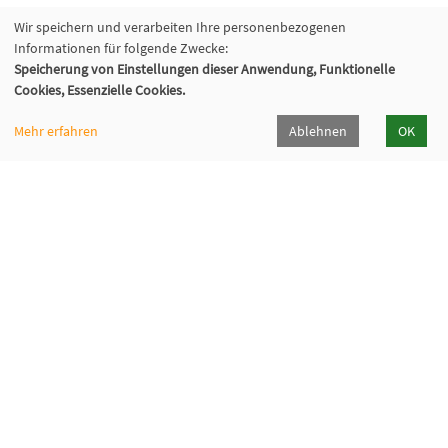
Wir speichern und verarbeiten Ihre personenbezogenen
Informationen für folgende Zwecke:
Speicherung von Einstellungen dieser Anwendung, Funktionelle
Cookies, Essenzielle Cookies.
Mehr erfahren
Ablehnen
OK
Volkshochschule Oberhaching e. V.
Raiffeisenallee 6
82041 Oberhaching
089/15 92 38 37 0
Hörpfad Oberhaching