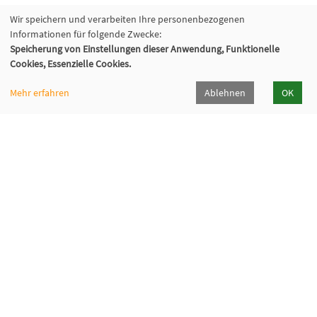
Wir speichern und verarbeiten Ihre personenbezogenen
Informationen für folgende Zwecke:
Speicherung von Einstellungen dieser Anwendung, Funktionelle
Cookies, Essenzielle Cookies.
Mehr erfahren
Ablehnen
OK
Volkshochschule Oberhaching e. V.
Raiffeisenallee 6
82041 Oberhaching
089/15 92 38 37 0
Hörpfad Oberhaching