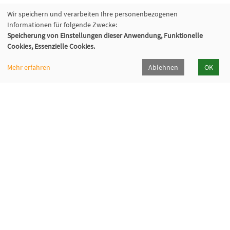
Wir speichern und verarbeiten Ihre personenbezogenen
Informationen für folgende Zwecke:
Speicherung von Einstellungen dieser Anwendung, Funktionelle
Cookies, Essenzielle Cookies.
Mehr erfahren
Ablehnen
OK
Volkshochschule Oberhaching e. V.
Raiffeisenallee 6
82041 Oberhaching
089/15 92 38 37 0
Hörpfad Oberhaching