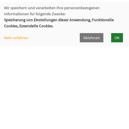
Wir speichern und verarbeiten Ihre personenbezogenen
Informationen für folgende Zwecke:
Speicherung von Einstellungen dieser Anwendung, Funktionelle
Cookies, Essenzielle Cookies.
Mehr erfahren
Ablehnen
OK
Volkshochschule Oberhaching e. V.
Raiffeisenallee 6
82041 Oberhaching
089/15 92 38 37 0
Hörpfad Oberhaching