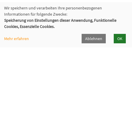
Wir speichern und verarbeiten Ihre personenbezogenen
Informationen für folgende Zwecke:
Speicherung von Einstellungen dieser Anwendung, Funktionelle
Cookies, Essenzielle Cookies.
Mehr erfahren
Ablehnen
OK
Volkshochschule Oberhaching e. V.
Raiffeisenallee 6
82041 Oberhaching
089/15 92 38 37 0
Hörpfad Oberhaching