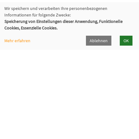
Wir speichern und verarbeiten Ihre personenbezogenen
Informationen für folgende Zwecke:
Speicherung von Einstellungen dieser Anwendung, Funktionelle
Cookies, Essenzielle Cookies.
Mehr erfahren
Ablehnen
OK
Volkshochschule Oberhaching e. V.
Raiffeisenallee 6
82041 Oberhaching
089/15 92 38 37 0
Hörpfad Oberhaching