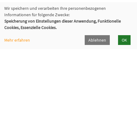
Wir speichern und verarbeiten Ihre personenbezogenen
Informationen für folgende Zwecke:
Speicherung von Einstellungen dieser Anwendung, Funktionelle
Cookies, Essenzielle Cookies.
Mehr erfahren
Ablehnen
OK
Volkshochschule Oberhaching e. V.
Raiffeisenallee 6
82041 Oberhaching
089/15 92 38 37 0
Hörpfad Oberhaching