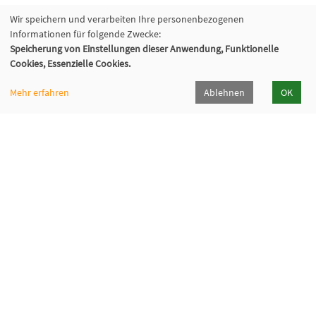
Wir speichern und verarbeiten Ihre personenbezogenen
Informationen für folgende Zwecke:
Speicherung von Einstellungen dieser Anwendung, Funktionelle
Cookies, Essenzielle Cookies.
Mehr erfahren
Ablehnen
OK
Volkshochschule Oberhaching e. V.
Raiffeisenallee 6
82041 Oberhaching
089/15 92 38 37 0
Hörpfad Oberhaching