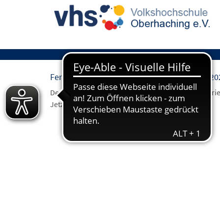
Ferienprogramm für Kinder: Sommerferien 20
Der Sommer ist da! …und mit ihm das Sommerfer
Jetzt Plätze sichern!