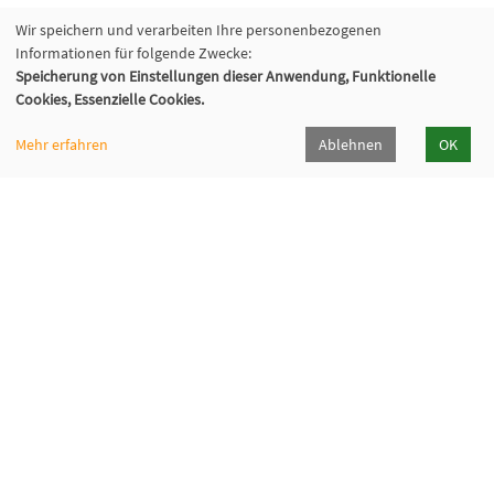
Wir speichern und verarbeiten Ihre personenbezogenen
Informationen für folgende Zwecke:
Speicherung von Einstellungen dieser Anwendung, Funktionelle
Cookies, Essenzielle Cookies.
Mehr erfahren
Ablehnen
OK
Volkshochschule Oberhaching e. V.
Raiffeisenallee 6
82041 Oberhaching
089/15 92 38 37 0
Hörpfad Oberhaching