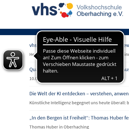
vhs Umfrage 2026 – Jetzt mitmachen und ge
Helfen Sie uns mit Ihren Einschätzungen und gewin
Qualität, die verbindet: vhs Verbund erhält A
10.06.2026
Die Welt der KI entdecken – verstehen, anwen
Künstliche Intelligenz begegnet uns heute überall:
„In den Bergen ist Freiheit“: Thomas Huber f
Thomas Huber in Oberhaching