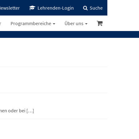
ewsletter
Lehrenden-Login
Suche
r
Programmbereiche
Über uns
men oder bei […]