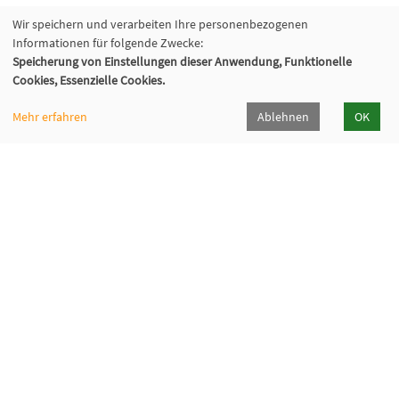
Wir speichern und verarbeiten Ihre personenbezogenen
Informationen für folgende Zwecke:
Speicherung von Einstellungen dieser Anwendung, Funktionelle
Cookies, Essenzielle Cookies.
Mehr erfahren
Ablehnen
OK
Volkshochschule Oberhaching e. V.
Raiffeisenallee 6
82041 Oberhaching
089/15 92 38 37 0
Hörpfad Oberhaching