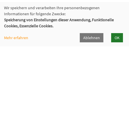
Wir speichern und verarbeiten Ihre personenbezogenen
Informationen für folgende Zwecke:
Speicherung von Einstellungen dieser Anwendung, Funktionelle
Cookies, Essenzielle Cookies.
Mehr erfahren
Ablehnen
OK
Volkshochschule Oberhaching e. V.
Raiffeisenallee 6
82041 Oberhaching
089/15 92 38 37 0
Hörpfad Oberhaching