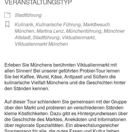
VERANSTALTUNGSTYP
Stadtführung
Kulinarik
,
Kulinarische Führung
,
Marktbesuch
München
,
Martina Lenz
,
Münchenführung
,
Münchner
Altstadt
,
Stadtführung
,
Viktualienmarkt
,
Viktualienmarkt München
Erleben Sie Münchens berühmten Viktualienmarkt mit
allen Sinnen! Bei unserer geführten Probier-Tour lernen
Sie bei Kaffee, Wurst, Käse, Antipasti und Süßem die
kulinarische Vielfalt Münchens und die Geschichten hinter
den Ständen kennen.
Auf dieser Tour schlendern Sie gemeinsam mit der Gruppe
über den Markt und probieren an verschiedenen Ständen
kleine Köstlichkeiten. Dazu gibt es Hintergrundwissen über
die Geschichte des Marktes, Anekdoten und Informationen
über regionale Spezialitäten. Ein abwechslungsreicher
Spaziergang für alle, die gutes Essen und Kultur lieben.