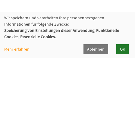
Wir speichern und verarbeiten Ihre personenbezogenen
Informationen für folgende Zwecke:
Speicherung von Einstellungen dieser Anwendung, Funktionelle
Cookies, Essenzielle Cookies.
Mehr erfahren
Ablehnen
OK
Volkshochschule Oberhaching e. V.
Raiffeisenallee 6
82041 Oberhaching
089/15 92 38 37 0