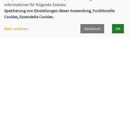
Informationen für folgende Zwecke:
Speicherung von Einstellungen dieser Anwendung, Funktionelle
Cookies, Essenzielle Cookies.
Mehr erfahren
Ablehnen
OK
Volkshochschule Oberhaching e. V.
Raiffeisenallee 6
82041 Oberhaching
089/15 92 38 37 0
Hörpfad Oberhaching